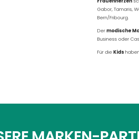
Frauenherzen
sc
Gabor, Tamaris, Wa
Bern/Fribourg.
Der
modische M
Business oder Cas
Für die
Kids
haben
SERE MARKEN-PART