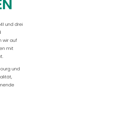
EN
41 und drei
d
 wir auf
en mit
t.
ibourg und
lität,
ommende